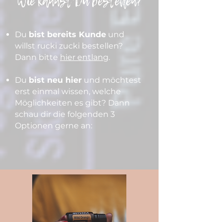
Wie kannst Du bestellen?
Du
bist bereits Kunde
und
willst rucki zucki bestellen?
Dann bitte
hier entlang
.
Du
bist neu hier
und möchtest
erst einmal wissen, welche
Möglichkeiten es gibt? Dann
schau dir die folgenden 3
Optionen gerne an: