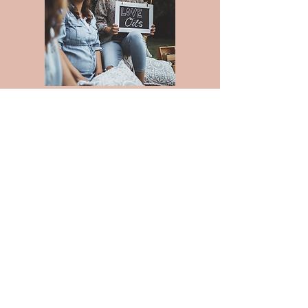
Berater/in werden
Komm' ins Team!
siehe Punkt "Vorteilskunde"
on top: Möglichkeit
Provisionen und Boni zu
verdienen
Aufnahme ins Team
Heilkunstwerk
gemeinsam mit uns, die Welt
ein bisschen besser machen
zur Anfrage