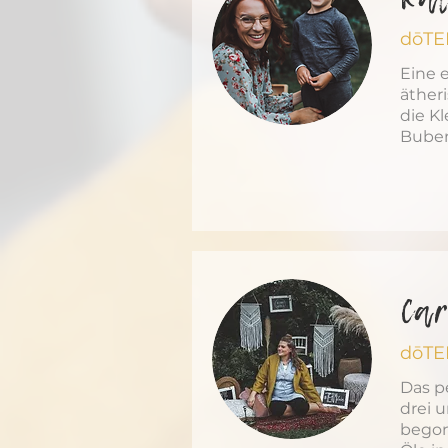
dōTE
Eine 
äther
die K
Buben
Ca
dōTE
Das p
drei u
begon