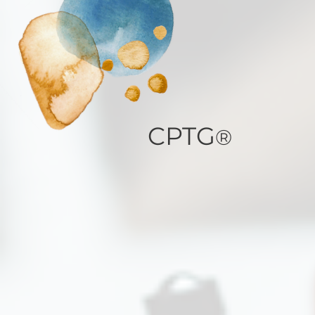
CPTG
®