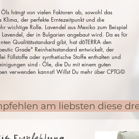
n Öls hängt von vielen Faktoren ab, sowohl das
 Klima, der perfekte Erntezeitpunkt und die
ehr wichtige Rolle. Lavendel aus Mexiko zum Beispiel
n Lavendel, der in Bulgarien angebaut wird. Da es für
nten Qualitätsstandard gibt, hat dōTERRA den
peutic Grade" Reinheitsstandard entwickelt, der
lei Füllstoffe oder synthetische Stoffe enthalten und
reinigungen sind - Öle, die Du mit einem guten
eben verwenden kannst! Willst Du mehr über CPTG©
pfehlen am liebsten diese dre
tis Empfehlung