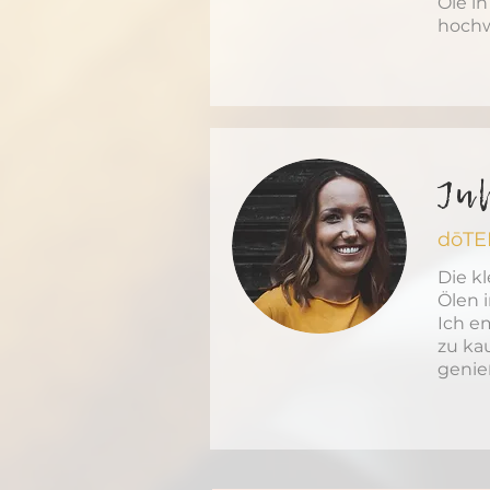
Öle i
hochw
Jul
dōTER
Die k
Ölen 
Ich e
zu ka
genie