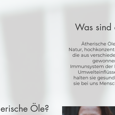
Was sind 
Ätherische Öl
Natur, hochkonzentr
die aus verschiede
gewonnen
Immunsystem der Pf
Umwelteinflüss
halten sie gesund
sie bei uns Mensc
erische Öle?