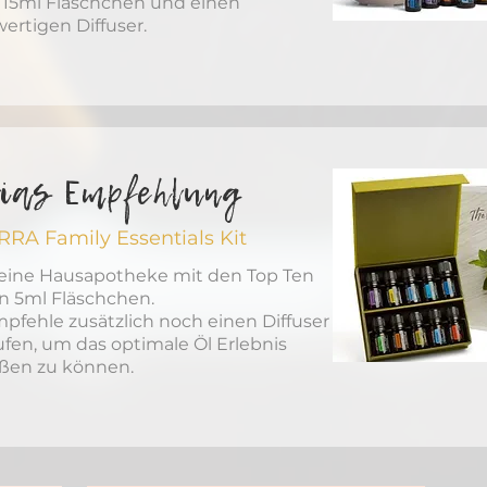
n 15ml Fläschchen und einen
ertigen Diffuser.
ias Empfehlung
RA Family Essentials Kit
leine Hausapotheke mit den Top Ten
in 5ml Fläschchen.
mpfehle zusätzlich noch einen Diffuser
ufen, um das optimale Öl Erlebnis
ßen zu können.