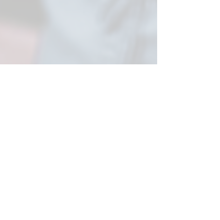
Was Dich
erwartet:
Team Heilkunstwerk:
ein bunt gemischtes Team mit
wundervollen Frauen und Männern