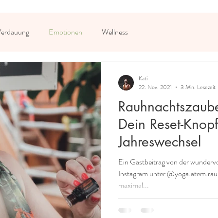
erdauung
Emotionen
Wellness
Kati
22. Nov. 2021
3 Min. Lesezeit
Rauhnachtszaube
Dein Reset-Knop
Jahreswechsel
Ein Gastbeitrag von der wundervol
Instagram unter @yoga.atem.raum
maximal...