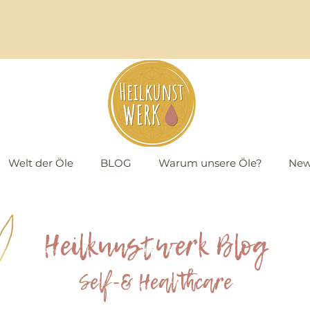
Welt der Öle
BLOG
Warum unsere Öle?
New
Heilkunstwerk Blog
Self-& Healthcare